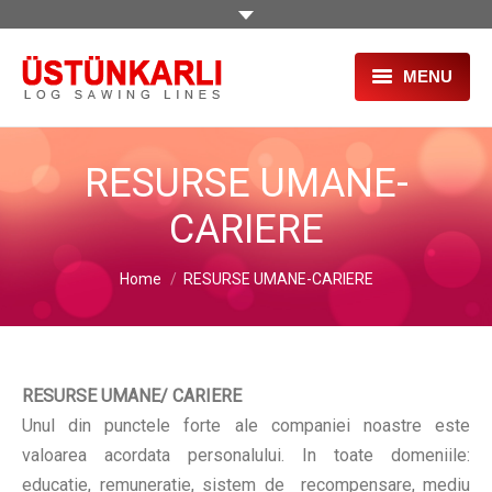
MENU
PAGINA PRINCIPALA
RESURSE UMANE-
DESPRE NOI
CARIERE
PRODUSE
You are here:
Home
RESURSE UMANE-CARIERE
PROIECTE
SERVICII
SECOND HAND
RESURSE UMANE/ CARIERE
Unul din punctele forte ale companiei noastre este
TÂRGURI
valoarea acordata personalului. In toate domeniile:
HR
educatie, remuneratie, sistem de recompensare, mediu