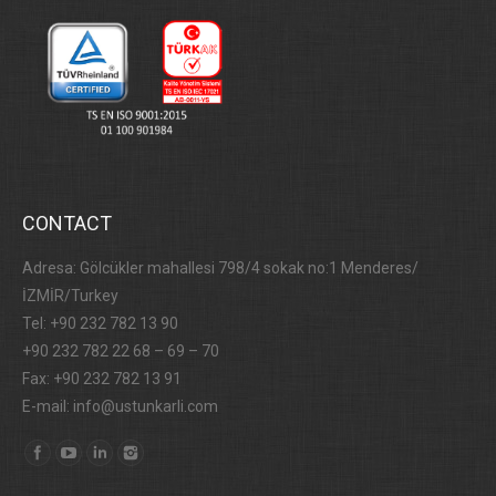
CONTACT
Adresa: Gölcükler mahallesi 798/4 sokak no:1 Menderes/
İZMİR/Turkey
Tel: +90 232 782 13 90
+90 232 782 22 68 – 69 – 70
Fax: +90 232 782 13 91
E-mail: info@ustunkarli.com
Find us on: