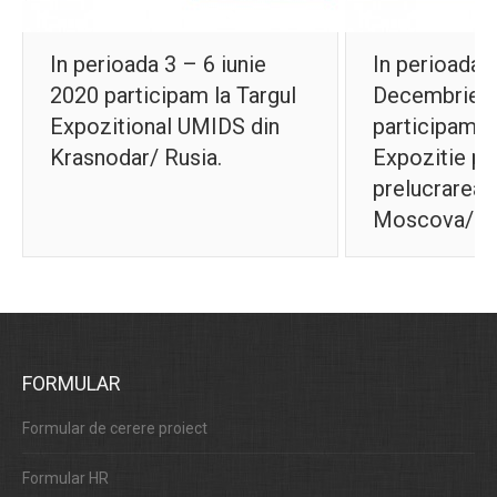
CONTACT
In perioada 3 – 6 iunie
In perioada 
2020 participam la Targul
Decembrie 
Expozitional UMIDS din
participam 
Krasnodar/ Rusia.
Expozitie pe
prelucrarea 
Moscova/ Ru
FORMULAR
Formular de cerere proiect
Formular HR