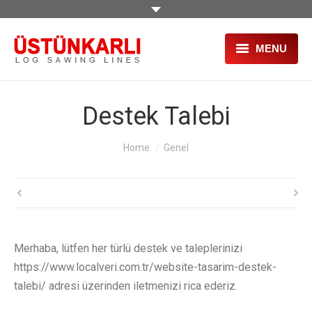
MENU
PAGINA PRINCIPALA
Destek Talebi
DESPRE NOI
You are here:
Home
Genel
PRODUSE
PROIECTE
SERVICII
SECOND HAND
Merhaba, lütfen her türlü destek ve taleplerinizi
https://www.localveri.com.tr/website-tasarim-destek-
TÂRGURI
talebi/ adresi üzerinden iletmenizi rica ederiz.
HR