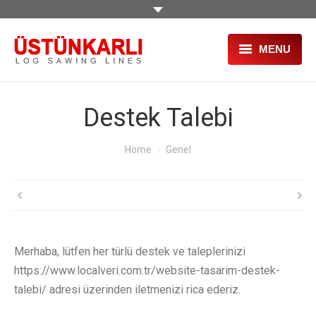
MENU
PAGINA PRINCIPALA
Destek Talebi
DESPRE NOI
You are here:
Home
Genel
PRODUSE
PROIECTE
SERVICII
SECOND HAND
Merhaba, lütfen her türlü destek ve taleplerinizi
https://www.localveri.com.tr/website-tasarim-destek-
TÂRGURI
talebi/ adresi üzerinden iletmenizi rica ederiz.
HR