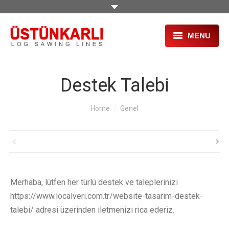
MENU
PAGINA PRINCIPALA
Destek Talebi
DESPRE NOI
You are here:
Home
Genel
PRODUSE
PROIECTE
SERVICII
SECOND HAND
Merhaba, lütfen her türlü destek ve taleplerinizi
https://www.localveri.com.tr/website-tasarim-destek-
TÂRGURI
talebi/ adresi üzerinden iletmenizi rica ederiz.
HR